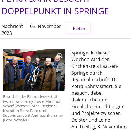
DOPPELPUNKT IN SPRINGE
Nachricht
03. November
teilen
2023
Springe. In diesen
Wochen wird der
Kirchenkreis Laatzen-
Springe durch
Regionalbischöfin Dr.
Petra Bahr visitiert. Sie
besucht dabei
Besuch in der Fahrradwerkstatt
diakonische und
(von links): Henry Flade, Manfred
Scharf, Werner Rothe, Regional-
kirchliche Einrichtungen
bischöfin Petra Bahr und
und Projekte zwischen
Superintendent Andreas Brummer
Deister und Leine.
(Foto: Schwier)
Am Freitag, 3. November,