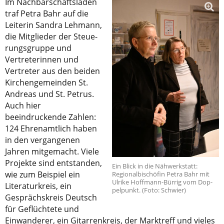
Im Nachbarschaftsladen
traf Petra Bahr auf die
Leiterin Sandra Lehmann,
die Mitglieder der Steue-
rungsgruppe und
Vertreterinnen und
Vertreter aus den beiden
Kirchengemeinden St.
Andreas und St. Petrus.
Auch hier
beeindruckende Zahlen:
124 Ehrenamtlich haben
in den vergangenen
Jahren mitgemacht. Viele
Projekte sind entstanden,
Ein Blick in die Nähwerkstatt:
wie zum Beispiel ein
Regionalbischöfin Petra Bahr mit
Ulrike Hoffmann-Bürrig vom Dop-
Literaturkreis, ein
pelpunkt. (Foto: Schwier)
Gesprächskreis Deutsch
für Geflüchtete und
Einwanderer, ein Gitarrenkreis, der Marktreff und vieles