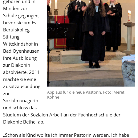
geboren und in
Minden zur
Schule gegangen,
bevor sie am Ev.
Berufskolleg
Stiftung
Wittekindshof in
Bad Oyenhausen
ihre Ausbildung
zur Diakonin
absolvierte. 2011
machte sie eine
Zusatzausbildung
Applaus für die neue Pastorin. Foto: Meret
zur
Köhne
Sozialmanagerin
und schloss das
Studium der Sozialen Arbeit an der Fachhochschule der
Diakonie Bethel ab.
„Schon als Kind wollte ich immer Pastorin werden. Ich habe