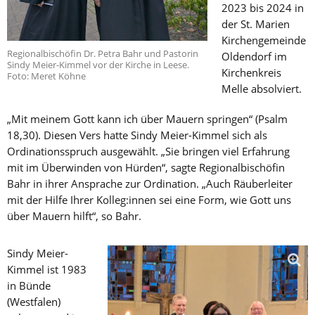
2023 bis 2024 in
der St. Marien
Kirchengemeinde
Regionalbischöfin Dr. Petra Bahr und Pastorin
Oldendorf im
Sindy Meier-Kimmel vor der Kirche in Leese.
Kirchenkreis
Foto: Meret Köhne
Melle absolviert.
„Mit meinem Gott kann ich über Mauern springen“ (Psalm
18,30). Diesen Vers hatte Sindy Meier-Kimmel sich als
Ordinationsspruch ausgewählt. „Sie bringen viel Erfahrung
mit im Überwinden von Hürden“, sagte Regionalbischöfin
Bahr in ihrer Ansprache zur Ordination. „Auch Räuberleiter
mit der Hilfe Ihrer Kolleg:innen sei eine Form, wie Gott uns
über Mauern hilft“, so Bahr.
Sindy Meier-
Kimmel ist 1983
in Bünde
(Westfalen)