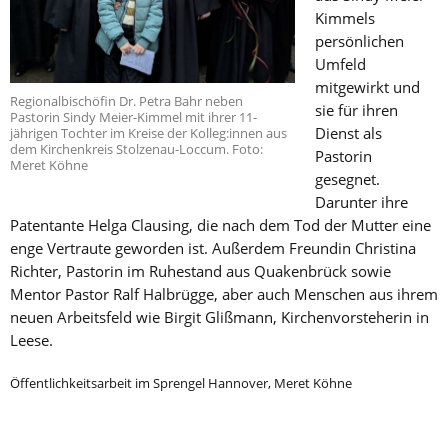
Kimmels
persönlichen
Umfeld
mitgewirkt und
Regionalbischöfin Dr. Petra Bahr neben
sie für ihren
Pastorin Sindy Meier-Kimmel mit ihrer 11-
Dienst als
jährigen Tochter im Kreise der Kolleg:innen aus
dem Kirchenkreis Stolzenau-Loccum. Foto:
Pastorin
Meret Köhne
gesegnet.
Darunter ihre
Patentante Helga Clausing, die nach dem Tod der Mutter eine
enge Vertraute geworden ist. Außerdem Freundin Christina
Richter, Pastorin im Ruhestand aus Quakenbrück sowie
Mentor Pastor Ralf Halbrügge, aber auch Menschen aus ihrem
neuen Arbeitsfeld wie Birgit Glißmann, Kirchenvorsteherin in
Leese.
Öffentlichkeitsarbeit im Sprengel Hannover, Meret Köhne