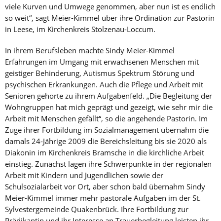
viele Kurven und Umwege genommen, aber nun ist es endlich
so weit“, sagt Meier-Kimmel über ihre Ordination zur Pastorin
in Leese, im Kirchenkreis Stolzenau-Loccum.
In ihrem Berufsleben machte Sindy Meier-Kimmel
Erfahrungen im Umgang mit erwachsenen Menschen mit
geistiger Behinderung, Autismus Spektrum Störung und
psychischen Erkrankungen. Auch die Pflege und Arbeit mit
Senioren gehörte zu ihrem Aufgabenfeld. „Die Begleitung der
Wohngruppen hat mich geprägt und gezeigt, wie sehr mir die
Arbeit mit Menschen gefällt“, so die angehende Pastorin. Im
Zuge ihrer Fortbildung im Sozialmanagement übernahm die
damals 24-Jährige 2009 die Bereichsleitung bis sie 2020 als
Diakonin im Kirchenkreis Bramsche in die kirchliche Arbeit
einstieg. Zunächst lagen ihre Schwerpunkte in der regionalen
Arbeit mit Kindern und Jugendlichen sowie der
Schulsozialarbeit vor Ort, aber schon bald übernahm Sindy
Meier-Kimmel immer mehr pastorale Aufgaben im der St.
Sylvestergemeinde Quakenbrück. Ihre Fortbildung zur
Prädikantin und ihr Interesse an Trauerbegleitung leisten ihr