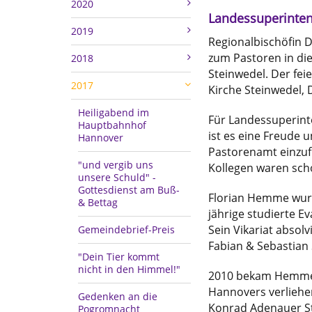
2020
Landessuperinten
2019
Regionalbischöfin D
zum Pastoren in die
2018
Steinwedel. Der feie
2017
Kirche Steinwedel, 
Heiligabend im
Für Landessuperinte
Hauptbahnhof
ist es eine Freude 
Hannover
Pastorenamt einzuf
"und vergib uns
Kollegen waren scho
unsere Schuld" -
Gottesdienst am Buß-
Florian Hemme wurde
& Bettag
jährige studierte E
Sein Vikariat absol
Gemeindebrief-Preis
Fabian & Sebastian 
"Dein Tier kommt
nicht in den Himmel!"
2010 bekam Hemme d
Hannovers verliehe
Gedenken an die
Konrad Adenauer St
Pogromnacht