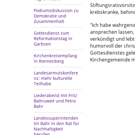
Stiftungsratsvorsit
Podiumsdiskussion zu
krebskranke, behin
Demokratie und
Zusammenhalt
"Ich habe wahrgeno
ansprechen lassen,
Gottesdienst zum
Reformationstag in
verkündigt und lebt
Garbsen
humorvoll der chri
Gottesdienstes gel
Kirchenkreisempfang
Kirchengemeinde m
in Ronnenberg
Landesarmutskonfere
nz: mehr kulturelle
Teilhabe
Liederabend mit Fritz
Baltruweit und Petra
Bahr
Landessuperintenden
tin Bahr in den Rat für
Nachhaltigkeit
berufen