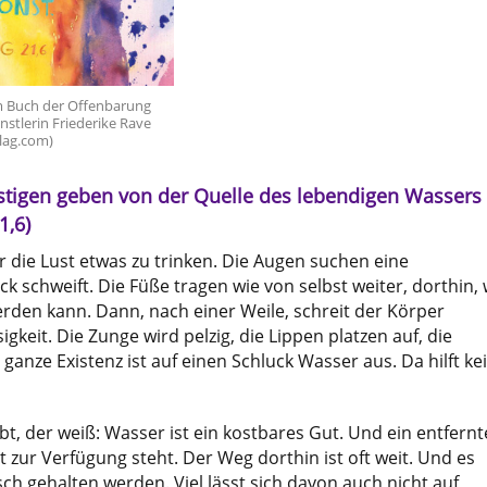
m Buch der Offenbarung
stlerin Friederike Rave
lag.com)
rstigen geben von der Quelle des lebendigen Wassers
1,6)
ur die Lust etwas zu trinken. Die Augen suchen eine
ck schweift. Die Füße tragen wie von selbst weiter, dorthin,
werden kann. Dann, nach einer Weile, schreit der Körper
gkeit. Die Zunge wird pelzig, die Lippen platzen auf, die
 ganze Existenz ist auf einen Schluck Wasser aus. Da hilft ke
bt, der weiß: Wasser ist ein kostbares Gut. Und ein entfernt
t zur Verfügung steht. Der Weg dorthin ist oft weit. Und es
sch gehalten werden. Viel lässt sich davon auch nicht auf