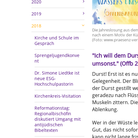
2020
2019
2018
Die Jahreslosung aus de
nach einem Motiv der Kün
Kirche und Schule im
(Foto: www.praesenz-ver
Gespräch
"Ich will dem Du
Sprengeljugendkonve
nt
umsonst." (Offb 2
Dr. Simone Liedtke ist
Durst! Erst ist es n
neue ESG-
Gelegenheit. Der Bli
Hochschulpastorin
der Durst gestillt 
geradezu nach Flüssi
Kirchenkreis-Visitation
Muskeln zittern. Die
Reformationstag:
Ablenkung.
Regionalbischöfin
diskutiert Umgang mit
Wer in der Wüste le
antijüdischen
Gut, das nicht sofor
Bibeltexten
kann nicht lange fri