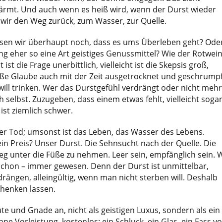
wärmt. Und auch wenn es heiß wird, wenn der Durst wieder
wir den Weg zurück, zum Wasser, zur Quelle.
ssen wir überhaupt noch, dass es ums Überleben geht? Ode
ng eher so eine Art geistiges Genussmittel? Wie der Rotwei
ist die Frage unerbittlich, vielleicht ist die Skepsis groß,
große Glaube auch mit der Zeit ausgetrocknet und geschrumpf
will trinken. Wer das Durstgefühl verdrängt oder nicht mehr
h selbst. Zuzugeben, dass einem etwas fehlt, vielleicht soga
ist ziemlich schwer.
er Tod; umsonst ist das Leben, das Wasser des Lebens.
in Preis? Unser Durst. Die Sehnsucht nach der Quelle. Die
eg unter die Füße zu nehmen. Leer sein, empfänglich sein. 
 schon – immer gewesen. Denn der Durst ist unmittelbar,
drängen, alleingültig, wenn man nicht sterben will. Deshalb
chenken lassen.
üte und Gnade an, nicht als geistigen Luxus, sondern als ein
ne Vorleistung, kostenlos: ein Schluck, ein Glas, ein Fass v