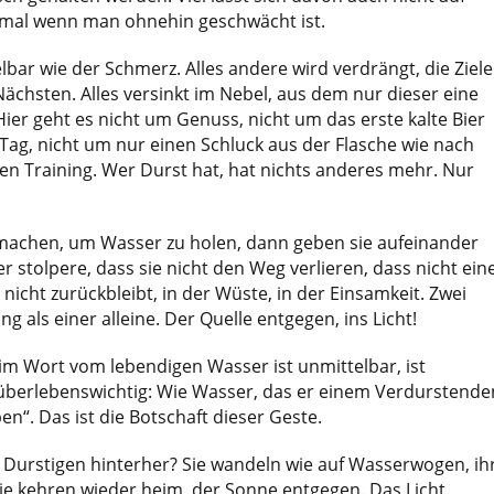
zumal wenn man ohnehin geschwächt ist.
lbar wie der Schmerz. Alles andere wird verdrängt, die Ziele
 Nächsten. Alles versinkt im Nebel, aus dem nur dieser eine
 Hier geht es nicht um Genuss, nicht um das erste kalte Bier
ag, nicht um nur einen Schluck aus der Flasche wie nach
n Training. Wer Durst hat, hat nichts anderes mehr. Nur
machen, um Wasser zu holen, dann geben sie auf­einander
er stolpere, dass sie nicht den Weg verlieren, dass nicht ein
nicht zurückbleibt, in der Wüste, in der Einsamkeit. Zwei
 als einer alleine. Der Quelle entgegen, ins Licht!
im Wort vom lebendigen Wasser ist unmittelbar, ist
 überlebenswichtig: Wie Wasser, das er einem Verdurstende
eben“. Das ist die Botschaft dieser Geste.
 Durstigen hinterher? Sie wandeln wie auf Wasserwogen, ih
 sie kehren wieder heim, der Sonne entgegen. Das Licht