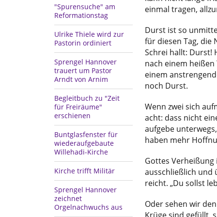
"Spurensuche" am
einmal tragen, all
Reformationstag
Durst ist so unmitte
Ulrike Thiele wird zur
für diesen Tag, die
Pastorin ordiniert
Schrei hallt: Durst!
Sprengel Hannover
nach einem heißen T
trauert um Pastor
einem anstrengende
Arndt von Arnim
noch Durst.
Begleitbuch zu "Zeit
Wenn zwei sich auf
für Freiräume"
erschienen
acht: dass nicht ein
aufgebe unterwegs, 
Buntglasfenster für
haben mehr Hoffnung
wiederaufgebaute
Willehadi-Kirche
Gottes Verheißung 
Kirche trifft Militär
ausschließlich und
reicht. „Du sollst l
Sprengel Hannover
zeichnet
Oder sehen wir den
Orgelnachwuchs aus
Krüge sind gefüllt,