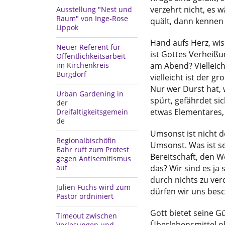
verzehrt nicht, es 
Ausstellung "Nest und
Raum" von Inge-Rose
quält, dann kennen 
Lippok
Hand aufs Herz, wi
Neuer Referent für
ist Gottes Verheißu
Öffentlichkeitsarbeit
am Abend? Vielleicht 
im Kirchenkreis
Burgdorf
vielleicht ist der 
Nur wer Durst hat, 
Urban Gardening in
spürt, gefährdet sic
der
etwas Elementares, 
Dreifaltigkeitsgemein
de
Umsonst ist nicht d
Regionalbischöfin
Umsonst. Was ist se
Bahr ruft zum Protest
Bereitschaft, den W
gegen Antisemitismus
das? Wir sind es ja
auf
durch nichts zu ver
Julien Fuchs wird zum
dürfen wir uns bes
Pastor ordniniert
Gott bietet seine G
Timeout zwischen
Überlebensmittel oh
Vorlesungen und