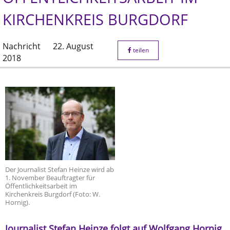
KIRCHENKREIS BURGDORF
Nachricht
22. August
teilen
2018
Der Journalist Stefan Heinze wird ab
1. November Beauftragter für
Öffentlichkeitsarbeit im
Kirchenkreis Burgdorf (Foto: W.
Hornig).
Journalist Stefan Heinze folgt auf Wolfgang Hornig