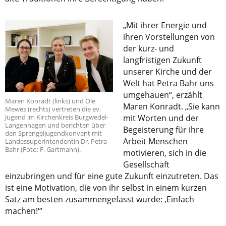
„Mit ihrer Energie und
ihren Vorstellungen von
der kurz- und
langfristigen Zukunft
unserer Kirche und der
Welt hat Petra Bahr uns
umgehauen“, erzählt
Maren Konradt (links) und Ole
Maren Konradt. „Sie kann
Mewes (rechts) vertreten die ev.
Jugend im Kirchenkreis Burgwedel-
mit Worten und der
Langenhagen und berichten über
Begeisterung für ihre
den Sprengeljugendkonvent mit
Arbeit Menschen
Landessuperintendentin Dr. Petra
Bahr (Foto: F. Gartmann).
motivieren, sich in die
Gesellschaft
einzubringen und für eine gute Zukunft einzutreten. Das
ist eine Motivation, die von ihr selbst in einem kurzen
Satz am besten zusammengefasst wurde: ‚Einfach
machen!‘“