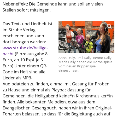
Nebeneffekt: Die Gemeinde kann und soll an vielen
Stellen sofort mitsingen.
Das Text- und Liedheft ist
im Strube Verlag
erschienen und kann
dort bezogen werden:
www.strube.de/heilige-
nacht
(Einzelausgabe 8
Anna Dally, Emil Dally, Benno Dally,
Euro, ab 10 Expl. je 5
Merle Dally haben die Hörbeispiele
Euro) Unter einem QR-
vom neuen Krippenspiel
eingesungen.
Code im Heft sind alle
Lieder als MP3-
Audiodateien zu finden, einmal mit Gesang für Proben
zu Hause und einmal als Playbackfassung für
Gemeinden, die Heiligabend keine*n Kirchenmusiker*in
finden. Alle bekannten Melodien, etwa aus dem
Evangelischen Gesangbuch, haben wir in ihren Original-
Tonarten belassen, so dass für die Begleitung auch auf