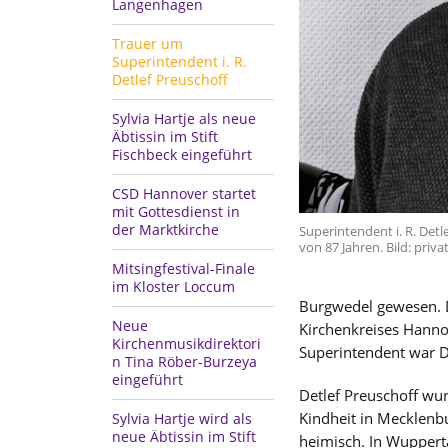
Langenhagen
Trauer um
Superintendent i. R.
Detlef Preuschoff
Sylvia Hartje als neue
Äbtissin im Stift
Fischbeck eingeführt
CSD Hannover startet
mit Gottesdienst in
der Marktkirche
Superintendent i. R. Detl
von 87 Jahren. Bild: priva
Mitsingfestival-Finale
im Kloster Loccum
Burgwedel gewesen. D
Neue
Kirchenkreises Hanno
Kirchenmusikdirektori
Superintendent war De
n Tina Röber-Burzeya
eingeführt
Detlef Preuschoff wur
Kindheit in Mecklenb
Sylvia Hartje wird als
neue Äbtissin im Stift
heimisch. In Wupperta