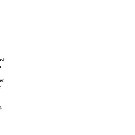
nst
n
er
h
n.