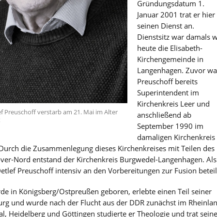
Gründungsdatum 1.
Januar 2001 trat er hier
seinen Dienst an.
Dienstsitz war damals w
heute die Elisabeth-
Kirchengemeinde in
Langenhagen. Zuvor wa
Preuschoff bereits
Superintendent im
Kirchenkreis Leer und
ef Preuschoff verstarb am 21. Mai im Alter
anschließend ab
t
September 1990 im
damaligen Kirchenkreis
urch die Zusammenlegung dieses Kirchenkreises mit Teilen des
ver-Nord entstand der Kirchenkreis Burgwedel-Langenhagen. Als
tlef Preuschoff intensiv an den Vorbereitungen zur Fusion beteili
de in Königsberg/Ostpreußen geboren, erlebte einen Teil seiner
urg und wurde nach der Flucht aus der DDR zunächst im Rheinla
l, Heidelberg und Göttingen studierte er Theologie und trat sein