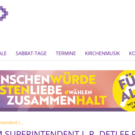
ALE
SABBAT-TAGE
TERMINE
KIRCHENMUSIK
K
endent i....
 SUPERINTENDENT I. R. DETLEF