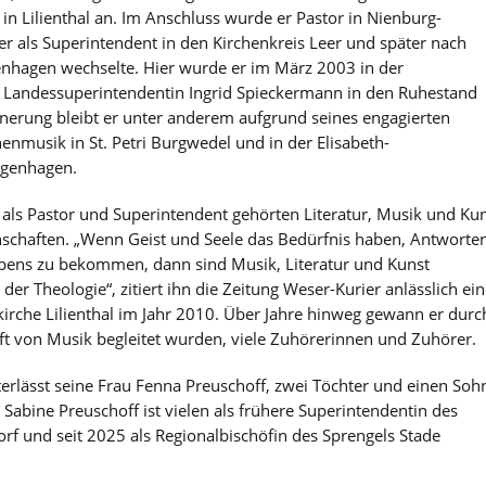
 in Lilienthal an. Im Anschluss wurde er Pastor in Nienburg-
 als Superintendent in den Kirchenkreis Leer und später nach
hagen wechselte. Hier wurde er im März 2003 in der
h Landessuperintendentin Ingrid Spieckermann in den Ruhestand
nnerung bleibt er unter anderem aufgrund seines engagierten
henmusik in St. Petri Burgwedel und in der Elisabeth-
genhagen.
als Pastor und Superintendent gehörten Literatur, Musik und Ku
nschaften. „Wenn Geist und Seele das Bedürfnis haben, Antworte
ebens zu bekommen, dann sind Musik, Literatur und Kunst
der Theologie“, zitiert ihn die Zeitung Weser-Kurier anlässlich ein
kirche Lilienthal im Jahr 2010. Über Jahre hinweg gewann er durc
ft von Musik begleitet wurden, viele Zuhörerinnen und Zuhörer.
terlässt seine Frau Fenna Preuschoff, zwei Töchter und einen Soh
 Sabine Preuschoff ist vielen als frühere Superintendentin des
rf und seit 2025 als Regionalbischöfin des Sprengels Stade