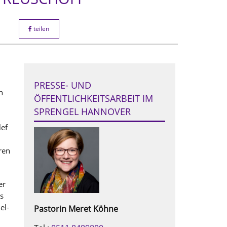
teilen
s
PRESSE- UND
n
ÖFFENTLICHKEITSARBEIT IM
SPRENGEL HANNOVER
lef
ren
er
es
el-
Pastorin
Meret
Köhne