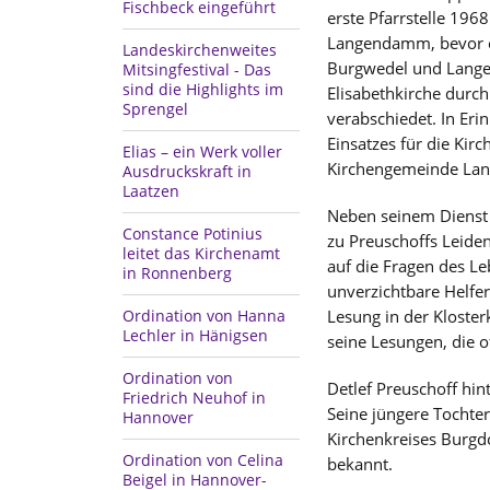
Fischbeck eingeführt
erste Pfarrstelle 1968
Langendamm, bevor er
Landeskirchenweites
Burgwedel und Langen
Mitsingfestival - Das
sind die Highlights im
Elisabethkirche durc
Sprengel
verabschiedet. In Eri
Einsatzes für die Kirc
Elias – ein Werk voller
Kirchengemeinde Lan
Ausdruckskraft in
Laatzen
Neben seinem Dienst 
Constance Potinius
zu Preuschoffs Leide
leitet das Kirchenamt
auf die Fragen des L
in Ronnenberg
unverzichtbare Helfer 
Ordination von Hanna
Lesung in der Kloster
Lechler in Hänigsen
seine Lesungen, die o
Ordination von
Detlef Preuschoff hin
Friedrich Neuhof in
Seine jüngere Tochter
Hannover
Kirchenkreises Burgdo
Ordination von Celina
bekannt.
Beigel in Hannover-