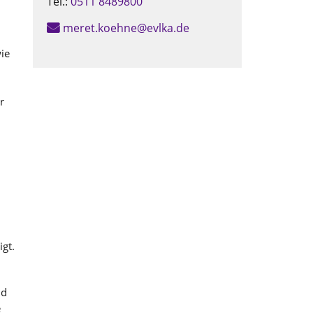
Tel.:
0511 8489800
meret.koehne@evlka.de
ie
r
gt.
nd
e