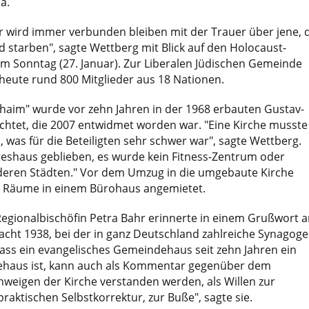
a.
 wird immer verbunden bleiben mit der Trauer über jene, d
d starben", sagte Wettberg mit Blick auf den Holocaust-
m Sonntag (27. Januar). Zur Liberalen Jüdischen Gemeinde
eute rund 800 Mitglieder aus 18 Nationen.
Chaim" wurde vor zehn Jahren in der 1968 erbauten Gustav-
ichtet, die 2007 entwidmet worden war. "Eine Kirche musste
was für die Beteiligten sehr schwer war", sagte Wettberg.
tteshaus geblieben, es wurde kein Fitness-Zentrum oder
deren Städten." Vor dem Umzug in die umgebaute Kirche
 Räume in einem Bürohaus angemietet.
egionalbischöfin Petra Bahr erinnerte in einem Grußwort a
cht 1938, bei der in ganz Deutschland zahlreiche Synagog
ass ein evangelisches Gemeindehaus seit zehn Jahren ein
ehaus ist, kann auch als Kommentar gegenüber dem
weigen der Kirche verstanden werden, als Willen zur
raktischen Selbstkorrektur, zur Buße", sagte sie.