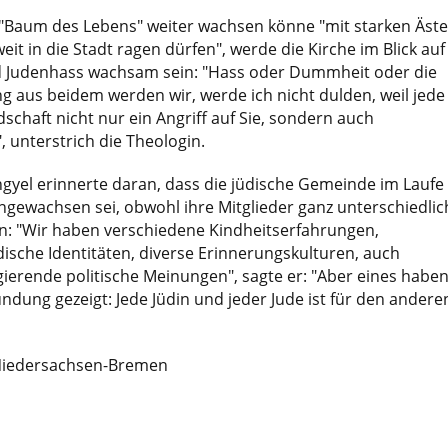
 "Baum des Lebens" weiter wachsen könne "mit starken Äste
it in die Stadt ragen dürfen", werde die Kirche im Blick auf
 Judenhass wachsam sein: "Hass oder Dummheit oder die
g aus beidem werden wir, werde ich nicht dulden, weil jede
schaft nicht nur ein Angriff auf Sie, sondern auch
, unterstrich die Theologin.
gyel erinnerte daran, dass die jüdische Gemeinde im Laufe
gewachsen sei, obwohl ihre Mitglieder ganz unterschiedlic
n: "Wir haben verschiedene Kindheitserfahrungen,
dische Identitäten, diverse Erinnerungskulturen, auch
gierende politische Meinungen", sagte er: "Aber eines habe
ündung gezeigt: Jede Jüdin und jeder Jude ist für den andere
Niedersachsen-Bremen