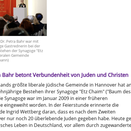
Dr. Petra Bahr war mit
ge Gastrednerin bei der
stehen der Synagoge "Etz
beralen Gemeinde
mann)
n Bahr betont Verbundenheit von Juden und Christen
ands größte liberale jüdische Gemeinde in Hannover hat a
ehnjährige Bestehen ihrer Synagoge "Etz Chaim" ("Baum des
Die Synagoge war im Januar 2009 in einer früheren
e eingeweiht worden. In der Feierstunde erinnerte die
e Ingrid Wettberg daran, dass es nach dem Zweiten
ver nur noch 20 überlebende Juden gegeben habe. Heute g
disches Leben in Deutschland, vor allem durch zugewandert