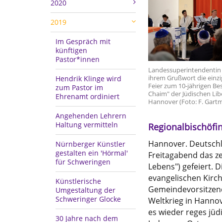
2020
2019
Im Gespräch mit
künftigen
Pastor*innen
Landessuperintendentin 
ihrem Grußwort die einzi
Hendrik Klinge wird
Feier zum 10-jährigen Be
zum Pastor im
Chaim" der Jüdischen Li
Ehrenamt ordiniert
Hannover (Foto: F. Gart
Angehenden Lehrern
Haltung vermitteln
Regionalbischöfi
Hannover. Deutschl
Nürnberger Künstler
gestalten ein 'Hörmal'
Freitagabend das z
für Schweringen
Lebens") gefeiert. 
evangelischen Kirch
Künstlerische
Gemeindevorsitzend
Umgestaltung der
Schweringer Glocke
Weltkrieg in Hanno
es wieder reges jü
30 Jahre nach dem