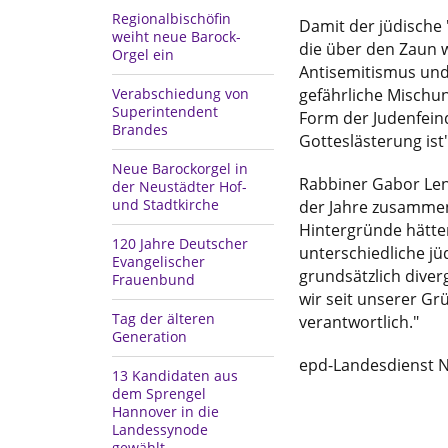
Regionalbischöfin
Damit der jüdische
weiht neue Barock-
die über den Zaun we
Orgel ein
Antisemitismus und
gefährliche Mischun
Verabschiedung von
Superintendent
Form der Judenfeind
Brandes
Gotteslästerung ist"
Neue Barockorgel in
Rabbiner Gabor Len
der Neustädter Hof-
und Stadtkirche
der Jahre zusammen
Hintergründe hätte
120 Jahre Deutscher
unterschiedliche jü
Evangelischer
grundsätzlich diver
Frauenbund
wir seit unserer Gr
Tag der älteren
verantwortlich."
Generation
epd-Landesdienst 
13 Kandidaten aus
dem Sprengel
Hannover in die
Landessynode
gewählt