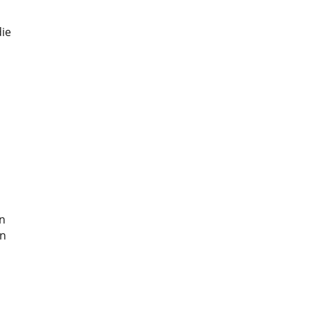
ie
n
en