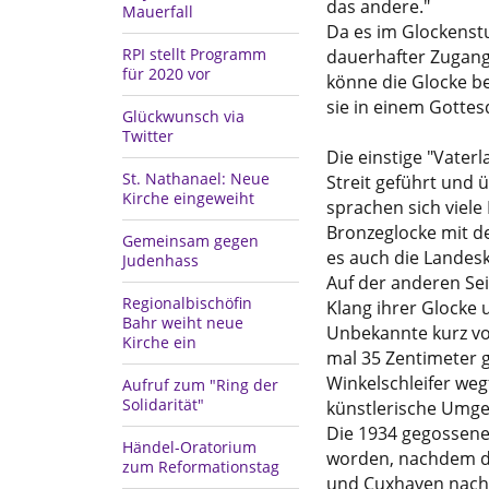
das andere."
Mauerfall
Da es im Glockenstu
RPI stellt Programm
dauerhafter Zugang
für 2020 vor
könne die Glocke be
sie in einem Gotte
Glückwunsch via
Twitter
Die einstige "Vater
St. Nathanael: Neue
Streit geführt und 
Kirche eingeweiht
sprachen sich viele
Bronzeglocke mit de
Gemeinsam gegen
es auch die Landes
Judenhass
Auf der anderen Sei
Regionalbischöfin
Klang ihrer Glocke 
Bahr weiht neue
Unbekannte kurz vo
Kirche ein
mal 35 Zentimeter g
Winkelschleifer wegf
Aufruf zum "Ring der
Solidarität"
künstlerische Umge
Die 1934 gegossene 
Händel-Oratorium
worden, nachdem d
zum Reformationstag
und Cuxhaven nachge