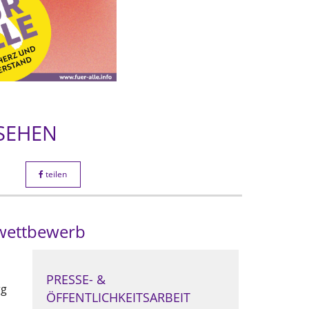
SEHEN
teilen
rwettbewerb
PRESSE- &
rg
ÖFFENTLICHKEITSARBEIT
e