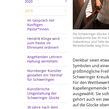
2020
2019
Im Gespräch mit
künftigen
Pastor*innen
Die Schweringer Glocke: 
Unbekannte das 35 mal 3
Hendrik Klinge wird
Hakenkreuz und Teile der
zum Pastor im
Winkelschleifer weg (Foto
Ehrenamt ordiniert
Angehenden Lehrern
Denkbar seien etwa
Haltung vermitteln
Symbolen und einer 
Nürnberger Künstler
größtmögliche Freih
gestalten ein 'Hörmal'
Schweringer Kreuzki
für Schweringen
Für den Wettbewerb
Kapellengemeinde S
Künstlerische
Umgestaltung der
ausgewählt. Sie sol
Schweringer Glocke
gehört auch ein zw
auf die Glocke oben
30 Jahre nach dem