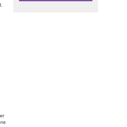
t.
n
r
er
hne