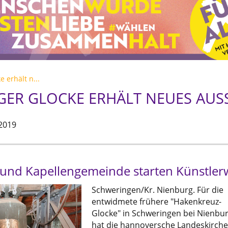
 erhält n...
ER GLOCKE ERHÄLT NEUES AUS
 2019
 und Kapellengemeinde starten Künstle
Schweringen/Kr. Nienburg. Für die
entwidmete frühere "Hakenkreuz-
Glocke" in Schweringen bei Nienbu
hat die hannoversche Landeskirch