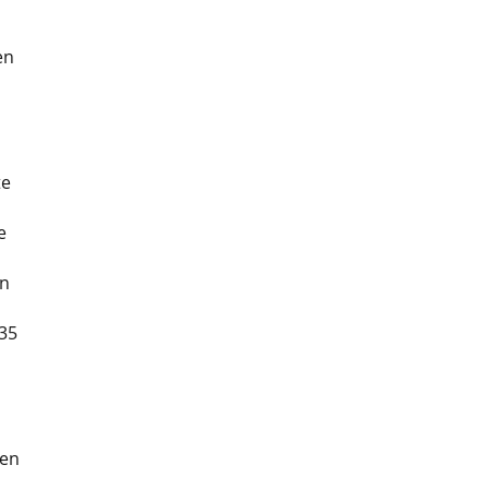
en
te
e
en
35
den