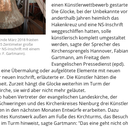
einen Künstlerwettbewerb gestarte
Die Glocke, bei der Unbekannte vor
anderthalb Jahren heimlich das
Hakenkreuz und eine NS-Inschrift
weggeschliffen hatten, solle
künstlerisch komplett umgestaltet
Ende März 2018 frästen
werden, sagte der Sprecher des
5 Zentimeter große
 NS-Inschrift mit einem
Kirchensprengels Hannover, Fabia
: F. Gartmann).
Gartmann, am Freitag dem
Evangelischen Pressedienst (epd).
 eine Übermalung oder aufgelötete Elemente mit neuen
neuen Inschrift, erläuterte er. Die Künstler hätten die
eit. Zurzeit hängt die Glocke weiterhin im Turm der
rche, sie wird aber nicht mehr geläutet.
 haben Vertreter der evangelischen Landeskirche, der
chweringen und des Kirchenkreises Nienburg drei Künstle
len in den nächsten Monaten Entwürfe erarbeiten. Dazu
eites Kunstwerk außen am Fuße des Kirchturms, das Besuch
 im Turm hinweist, sagte Gartmann: "Das eine geht nicht o