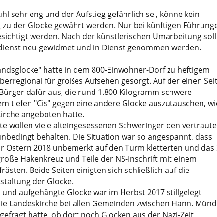
hl sehr eng und der Aufstieg gefährlich sei, könne kein
 zu der Glocke gewährt werden. Nur bei künftigen Führung
sichtigt werden. Nach der künstlerischen Umarbeitung soll
sdienst neu gewidmet und in Dienst genommen werden.
landsglocke" hatte in dem 800-Einwohner-Dorf zu heftigem
überregional für großes Aufsehen gesorgt. Auf der einen Sei
 Bürger dafür aus, die rund 1.800 Kilogramm schwere
m tiefen "Cis" gegen eine andere Glocke auszutauschen, wi
kirche angeboten hatte.
te wollen viele alteingesessenen Schweringer den vertraut
unbedingt behalten. Die Situation war so angespannt, dass
r Ostern 2018 unbemerkt auf den Turm kletterten und das 
roße Hakenkreuz und Teile der NS-Inschrift mit einem
rästen. Beide Seiten einigten sich schließlich auf die
staltung der Glocke.
und aufgehängte Glocke war im Herbst 2017 stillgelegt
ie Landeskirche bei allen Gemeinden zwischen Hann. Mün
fragt hatte, ob dort noch Glocken aus der Nazi-Zeit