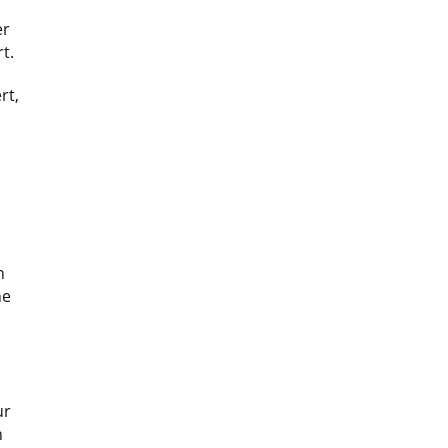
er
t.
rt,
n
he
ur
n