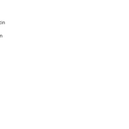
tin
in