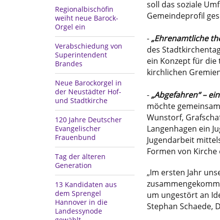
soll das soziale Umf
Regionalbischöfin
Gemeindeprofil ges
weiht neue Barock-
Orgel ein
-
„Ehrenamtliche th
Verabschiedung von
des Stadtkirchenta
Superintendent
ein Konzept für die
Brandes
kirchlichen Gremi
Neue Barockorgel in
der Neustädter Hof-
-
„Abgefahren“ – ei
und Stadtkirche
möchte gemeinsam m
Wunstorf, Grafscha
120 Jahre Deutscher
Langenhagen ein Ju
Evangelischer
Frauenbund
Jugendarbeit mitte
Formen von Kirche 
Tag der älteren
Generation
„Im ersten Jahr un
zusammengekommen.
13 Kandidaten aus
dem Sprengel
um ungestört an Idee
Hannover in die
Stephan Schaede, D
Landessynode
gewählt