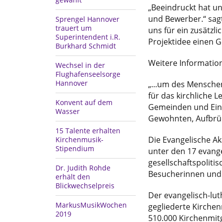
„Beeindruckt hat un
und Bewerber.“ sag
Sprengel Hannover
trauert um
uns für ein zusätzl
Superintendent i.R.
Projektidee einen 
Burkhard Schmidt
Weitere Informatio
Wechsel in der
Flughafenseelsorge
Hannover
„...um des Menschen 
für das kirchliche
Konvent auf dem
Gemeinden und Einr
Wasser
Gewohnten, Aufbrüc
15 Talente erhalten
Die Evangelische A
Kirchenmusik-
Stipendium
unter den 17 evange
gesellschaftspolit
Dr. Judith Rohde
Besucherinnen und
erhält den
Blickwechselpreis
Der evangelisch-lut
MarkusMusikWochen
gegliederte Kirche
2019
510.000 Kirchenmit