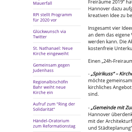
Freiräume 2019“ ha
Mauerfall
Hannover dazu aufge
RPI stellt Programm
kreativen Idee zu b
für 2020 vor
Insgesamt vier Ide
Glückwunsch via
an dem das eigene 
Twitter
werden kann. Die A
kostenfreie Unterku
St. Nathanael: Neue
Kirche eingeweiht
Einen „24h-Freiraum
Gemeinsam gegen
Judenhass
-
„Spirikuss“ – Kirc
möchte gemeinsam m
Regionalbischöfin
kirchliches Angebot
Bahr weiht neue
Kirche ein
sind.
Aufruf zum "Ring der
-
„Gemeinde mit Zuk
Solidarität"
Hannover überdenk
mit der Architekturf
Händel-Oratorium
zum Reformationstag
und Städteplanung“ 