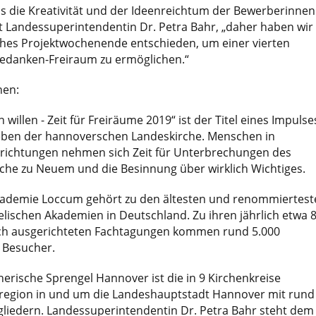
s die Kreativität und der Ideenreichtum der Bewerberinnen
t Landessuperintendentin Dr. Petra Bahr, „daher haben wir
iches Projektwochenende entschieden, um einer vierten
Gedanken-Freiraum zu ermöglichen.“
nen:
willen - Zeit für Freiräume 2019“ ist der Titel eines Impulse
 Leben der hannoverschen Landeskirche. Menschen in
ichtungen nehmen sich Zeit für Unterbrechungen des
he zu Neuem und die Besinnung über wirklich Wichtiges.
kademie Loccum gehört zu den ältesten und renommiertest
lischen Akademien in Deutschland. Zu ihren jährlich etwa 
isch ausgerichteten Fachtagungen kommen rund 5.000
 Besucher.
herische Sprengel Hannover ist die in 9 Kirchenkreise
nregion in und um die Landeshauptstadt Hannover mit rund
gliedern. Landessuperintendentin Dr. Petra Bahr steht dem