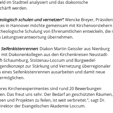
eld im Stadtteil analysiert und das diakonische
chärft werden.
eologisch schulen und vernetzen“
: Wencke Breyer, Präsiden
ges in Hannover möchte gemeinsam mit Kirchenvorstehern
 theologische Schulung von Ehrenamtlichen entwickeln, die 
en Leitungsverantwortung übernehmen.
n Seifenkistenrennen
: Diakon Martin Geissler aus Nienburg
it Diakonenkollegen aus den Kirchenkreisen Neustadt-
ft-Schaumburg, Stolzenau-Loccum und Burgwedel-
gendkonzept zur Stärkung und Vernetzung überregionaler
ls eines Seifenkistenrennen ausarbeiten und damit neue
ermöglichen.
seres Kirchenexperimentes sind rund 20 Bewerbungen
 Das freut uns sehr. Der Bedarf an geschützten Räumen,
n und Projekten zu feilen, ist weit verbreitet.“, sagt Dr.
irektor der Evangelischen Akademie Loccum.