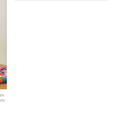
hen
n).