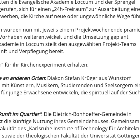
tten die Evangelische Akademie Loccum und der Sprengel
rufen, sich für einen „24h-Freiraum“ zur Ausarbeitung ein
ewerben, die Kirche auf neue oder ungewöhnliche Wege führ
en wurden nun mit jeweils einem Projektwochenende prämie
Vorhaben weiterentwickelt und die Umsetzung geplant
kademie in Loccum stellt den ausgewählten Projekt-Teams
nft und Verpflegung bereit.
“ für ihr Kirchenexperiment erhalten:
he an anderen Orten
: Diakon Stefan Krüger aus Wunstorf
it Künstlern, Musikern, Studierenden und Seelsorgern ei
 für junge Erwachsene entwickeln, die spirituell auf der Suc
unft im Quartier“
: Die Dietrich-Bonhoeffer-Gemeinde in
t die künftige Nutzung ihres Gemeindehauses. Gemeinsam
akultät des „Karlsruhe Institute of Technology für Architekt
sowie der theologischen Fakultät der Universität Göttinge