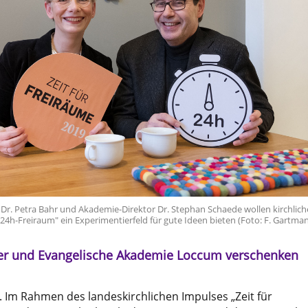
Dr. Petra Bahr und Akademie-Direktor Dr. Stephan Schaede wollen kirchlic
24h-Freiraum" ein Experimentierfeld für gute Ideen bieten (Foto: F. Gartman
er und Evangelische Akademie Loccum verschenken
 Im Rahmen des landeskirchlichen Impulses „Zeit für