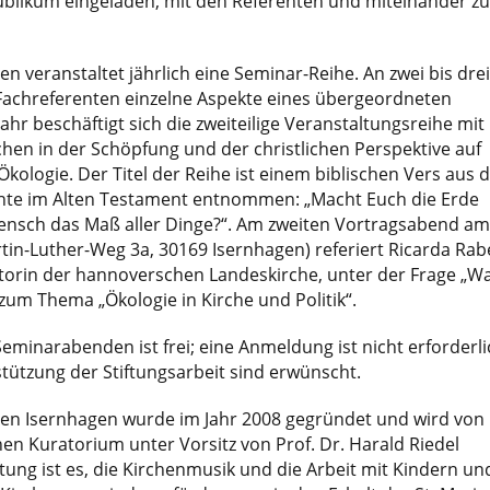
ublikum eingeladen, mit den Referenten und miteinander zu
ien veranstaltet jährlich eine Seminar-Reihe. An zwei bis drei
Fachreferenten einzelne Aspekte eines übergeordneten
ahr beschäftigt sich die zweiteilige Veranstaltungsreihe mit
hen in der Schöpfung und der christlichen Perspektive auf
Ökologie. Der Titel der Reihe ist einem biblischen Vers aus 
te im Alten Testament entnommen: „Macht Euch die Erde
Mensch das Maß aller Dinge?“. Am zweiten Vortragsabend am
rtin-Luther-Weg 3a, 30169 Isernhagen) referiert Ricarda Rab
torin der hannoverschen Landeskirche, unter der Frage „W
 zum Thema „Ökologie in Kirche und Politik“.
Seminarabenden ist frei; eine Anmeldung ist nicht erforderli
ützung der Stiftungsarbeit sind erwünscht.
rien Isernhagen wurde im Jahr 2008 gegründet und wird von
n Kuratorium unter Vorsitz von Prof. Dr. Harald Riedel
tiftung ist es, die Kirchenmusik und die Arbeit mit Kindern un