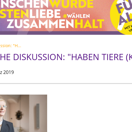
sion: "H...
HE DISKUSSION: "HABEN TIERE (K
z 2019