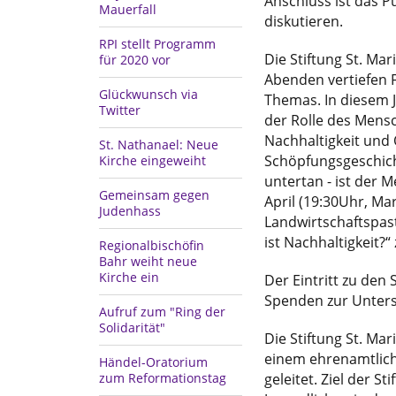
Anschluss ist das P
Mauerfall
diskutieren.
RPI stellt Programm
Die Stiftung St. Mar
für 2020 vor
Abenden vertiefen 
Glückwunsch via
Themas. In diesem J
Twitter
der Rolle des Mensc
Nachhaltigkeit und 
St. Nathanael: Neue
Schöpfungsgeschich
Kirche eingeweiht
untertan - ist der 
Gemeinsam gegen
April (19:30Uhr, Ma
Judenhass
Landwirtschaftspas
ist Nachhaltigkeit?“
Regionalbischöfin
Bahr weiht neue
Kirche ein
Der Eintritt zu den 
Spenden zur Unterst
Aufruf zum "Ring der
Solidarität"
Die Stiftung St. Ma
einem ehrenamtliche
Händel-Oratorium
geleitet. Ziel der S
zum Reformationstag