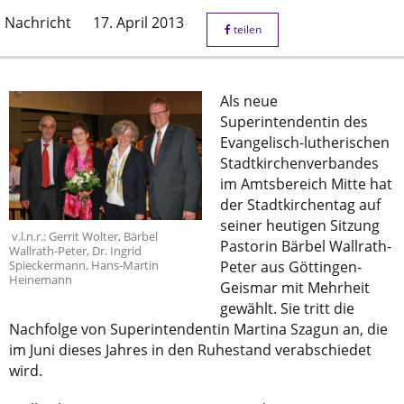
Nachricht
17. April 2013
teilen
Als neue
Superintendentin des
Evangelisch-lutherischen
Stadtkirchenverbandes
im Amtsbereich Mitte hat
der Stadtkirchentag auf
seiner heutigen Sitzung
v.l.n.r.: Gerrit Wolter, Bärbel
Pastorin Bärbel Wallrath-
Wallrath-Peter, Dr. Ingrid
Peter aus Göttingen-
Spieckermann, Hans-Martin
Heinemann
Geismar mit Mehrheit
gewählt. Sie tritt die
Nachfolge von Superintendentin Martina Szagun an, die
im Juni dieses Jahres in den Ruhestand verabschiedet
wird.