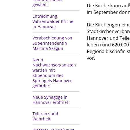
gewählt
Die Kirche kann au
im September donne
Entwidmung
Vahrenwalder Kirche
Die Kirchengemeind
in Hannover
Stadtkirchenverband
Hannover und Teile
Verabschiedung von
Superintendentin
leben rund 620.000 
Martina Szagun
Regionalbischöfin 
vor.
Neun
Nachwuchsorganisten
werden mit
Stipendium des
Sprengels Hannover
gefördert
Neue Synagoge in
Hannover eröffnet
Toleranz und
Wahrheit