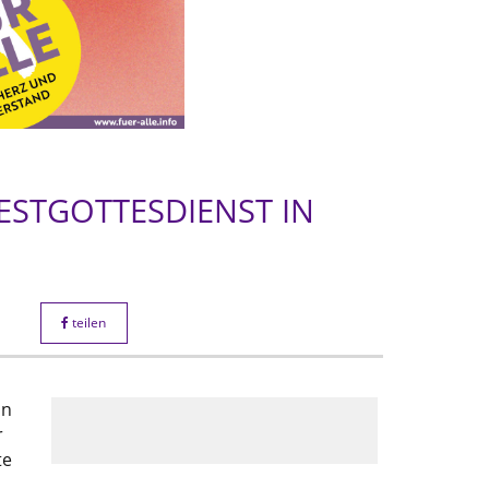
STGOTTESDIENST IN
teilen
in
r
te