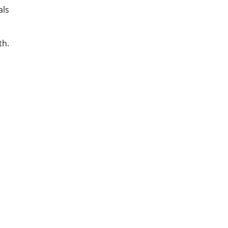
als
th.