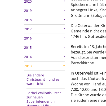
2020
Spieckermann hält 
Annegret Linke, Ki
2019
Großmann (Sologesa
2018
Die Osterwalder Kirc
2017
Gemeinde nicht das 
1746 hin. Gottesdie
2016
Bereits im 13. Jahr
2015
bezeugt. Sie wurde 
2014
Aus dieser stammen 
Barockkirche.
2013
In Osterwald ist ke
Die andere
auch das Läutwerk 
Christnacht – und es
ward Licht
Woche von Hand au
7.00, 12.00 und 18.
Bärbel Wallrath-Peter
Die Kirche wurde da
zur neuen
sie zudem eine neu
Superintendentin
Hannover-Mitte