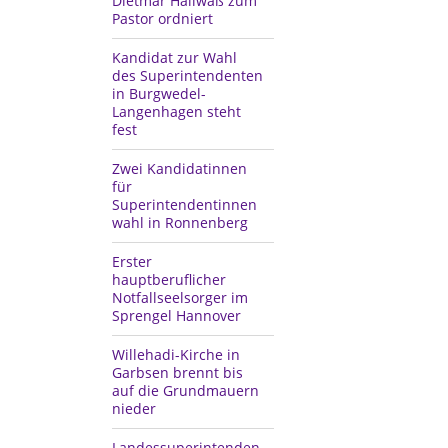
Dietmar Hallwaß zum
Pastor ordniert
Kandidat zur Wahl
des Superintendenten
in Burgwedel-
Langenhagen steht
fest
Zwei Kandidatinnen
für
Superintendentinnen
wahl in Ronnenberg
Erster
hauptberuflicher
Notfallseelsorger im
Sprengel Hannover
Willehadi-Kirche in
Garbsen brennt bis
auf die Grundmauern
nieder
Landessuperintenden