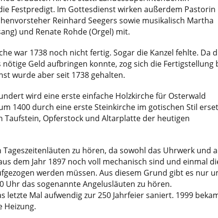
die Festpredigt. Im Gottesdienst wirken außerdem Pastorin
rchenvorsteher Reinhard Seegers sowie musikalisch Martha
ng) und Renate Rohde (Orgel) mit.
he war 1738 noch nicht fertig. Sogar die Kanzel fehlte. Da d
nötige Geld aufbringen konnte, zog sich die Fertigstellung 
nst wurde aber seit 1738 gehalten.
hundert wird eine erste einfache Holzkirche für Osterwald
um 1400 durch eine erste Steinkirche im gotischen Stil erset
Taufstein, Opferstock und Altarplatte der heutigen
in Tageszeitenläuten zu hören, da sowohl das Uhrwerk und a
aus dem Jahr 1897 noch voll mechanisch sind und einmal di
fgezogen werden müssen. Aus diesem Grund gibt es nur 
00 Uhr das sogenannte Angelusläuten zu hören.
s letzte Mal aufwendig zur 250 Jahrfeier saniert. 1999 beka
e Heizung.