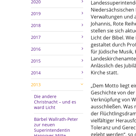
2020
Landessuperintende
Niedersächsischen 
2019
Verwaltungen und al
Johannis, Rote Rei
2018
stellen sie sich ak
2017
Licht der Bibel. Wi
gestaltet durch Pro
2016
für Jüdische Musik
Landeskirchenamtes
2015
Anlässlich des Jubi
Kirche statt.
2014
2013
„Dem Motto liegt e
Geschichte von der
Die andere
Verknüpfung von Wo
Christnacht – und es
ausschließen. Was 
ward Licht
der Flüchtlingsdr
Bärbel Wallrath-Peter
vielfältiger Heraus
zur neuen
Toleranz und Gerech
Superintendentin
gelebt werden“, so 
Hannover-Mitte