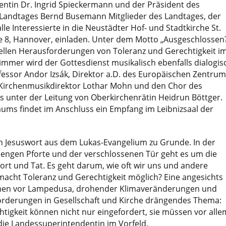
ntin Dr. Ingrid Spieckermann und der Präsident des
Landtages Bernd Busemann Mitglieder des Landtages, der
le Interessierte in die Neustädter Hof- und Stadtkirche St.
he 8, Hannover, einladen. Unter dem Motto „Ausgeschlossen
tuellen Herausforderungen von Toleranz und Gerechtigkeit i
e immer wird der Gottesdienst musikalisch ebenfalls dialogis
fessor Andor Izsák, Direktor a.D. des Europäischen Zentrum
, Kirchenmusikdirektor Lothar Mohn und den Chor des
 unter der Leitung von Oberkirchenrätin Heidrun Böttger.
läums findet im Anschluss ein Empfang im Leibnizsaal der
in Jesuswort aus dem Lukas-Evangelium zu Grunde. In der
 engen Pforte und der verschlossenen Tür geht es um die
rt und Tat. Es geht darum, wie oft wir uns und andere
macht Toleranz und Gerechtigkeit möglich? Eine angesichts
amen vor Lampedusa, drohender Klimaveränderungen und
forderungen in Gesellschaft und Kirche drängendes Thema:
tigkeit können nicht nur eingefordert, sie müssen vor alle
die Landessuperintendentin im Vorfeld.