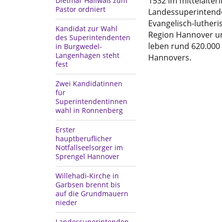
1532 im mittelalterl
Dietmar Hallwaß zum
Pastor ordniert
Landessuperintenden
Evangelisch-luther
Kandidat zur Wahl
Region Hannover un
des Superintendenten
leben rund 620.000 
in Burgwedel-
Langenhagen steht
Hannovers.
fest
Zwei Kandidatinnen
für
Superintendentinnen
wahl in Ronnenberg
Erster
hauptberuflicher
Notfallseelsorger im
Sprengel Hannover
Willehadi-Kirche in
Garbsen brennt bis
auf die Grundmauern
nieder
Landessuperintenden