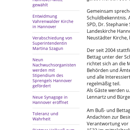
gewählt
Gemeinsam sprechen
Entwidmung
Schuldbekenntnis. 
Vahrenwalder Kirche
SPD, Dr. Stephanie 
in Hannover
Landeskirche Hannov
Neustädter Kirche, b
Verabschiedung von
Superintendentin
Martina Szagun
Der seit 2004 statt
Bettag unter der S
Neun
richtet sich an die
Nachwuchsorganisten
Behörden und Ämter
werden mit
Stipendium des
und alle Interessie
Sprengels Hannover
regelmäßig teil.
gefördert
Als Gäste werden u.
Lennartz und Bürge
Neue Synagoge in
Hannover eröffnet
Am Buß- und Bettag
Toleranz und
Andachten zur Besin
Wahrheit
Verantwortung vor 