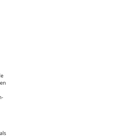
de
men
h-
als